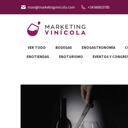
mavi@marketingvinicola.com
+34 660833785
VER TODO
BODEGAS
ENOGASTRONOMÍA
C
ENOTIENDAS
ENOTURISMO
EVENTOS Y CONGRE