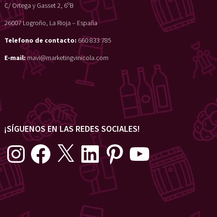
C/ Ortega y Gasset 2, 6ºB
26007 Logroño, La Rioja – España
Telefono de contacto:
660 833 785
E-mail:
mavi@marketingvinicola.com
¡SÍGUENOS EN LAS REDES SOCIALES!
Instagram
Facebook
X
LinkedIn
Pinterest
YouTube