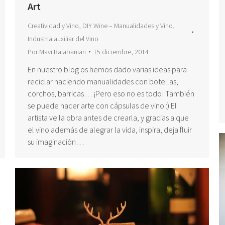
Art
Creatividad y Vino
,
DIY Wine – Manualidades y Vino
,
Industria auxiliar del Vino
Por
Mavi Balabanian
15 diciembre, 2014
En nuestro blog os hemos dado varias ideas para
reciclar haciendo manualidades con botellas,
corchos, barricas… ¡Pero eso no es todo! También
se puede hacer arte con cápsulas de vino :) El
artista ve la obra antes de crearla, y gracias a que
el vino además de alegrar la vida, inspira, deja fluir
su imaginación…