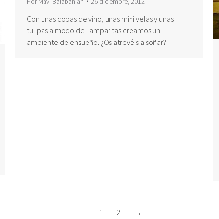
Por
Mavi Balabanian
26 diciembre, 2012
Con unas copas de vino, unas mini velas y unas
tulipas a modo de Lamparitas creamos un
ambiente de ensueño. ¿Os atrevéis a soñar?
1
2
→