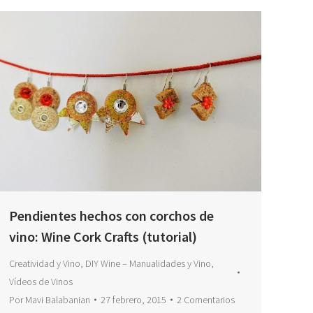
Pendientes hechos con corchos de
vino: Wine Cork Crafts (tutorial)
Creatividad y Vino
,
DIY Wine – Manualidades y Vino
,
Vídeos de Vinos
Por
Mavi Balabanian
27 febrero, 2015
2 Comentarios