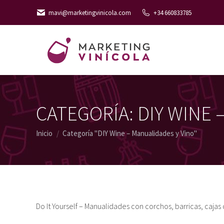
mavi@marketingvinicola.com
+34 660833785
CATEGORÍA:
DIY WINE 
Estás aquí:
Inicio
Categoría "DIY Wine – Manualidades y Vino"
Do It Yourself – Manualidades con corchos, barricas, cajas 