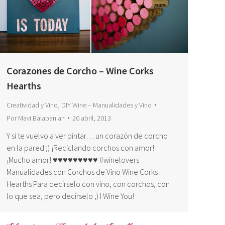
Corazones de Corcho – Wine Corks
Hearths
Creatividad y Vino
,
DIY Wine – Manualidades y Vino
Por
Mavi Balabanian
20 abril, 2013
Y si te vuelvo a ver pintar… un corazón de corcho
en la pared ;) ¡Reciclando corchos con amor!
¡Mucho amor! ♥♥♥♥♥♥♥♥♥ #winelovers
Manualidades con Corchos de Vino Wine Corks
Hearths Para decírselo con vino, con corchos, con
lo que sea, pero decírselo ;) I Wine You!