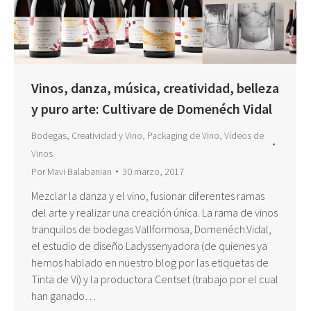
Vinos, danza, música, creatividad, belleza
y puro arte: Cultivare de Domenéch Vidal
Bodegas
,
Creatividad y Vino
,
Packaging de Vino
,
Vídeos de
Vinos
Por
Mavi Balabanian
30 marzo, 2017
Mezclar la danza y el vino, fusionar diferentes ramas
del arte y realizar una creación única. La rama de vinos
tranquilos de bodegas Vallformosa, Domenéch.Vidal,
el estudio de diseño Ladyssenyadora (de quienes ya
hemos hablado en nuestro blog por las etiquetas de
Tinta de Vi) y la productora Centset (trabajo por el cual
han ganado…