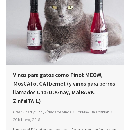
Vinos para gatos como Pinot MEOW,
MosCATo, CATbernet (y vinos para perros
llamados CharDOGnay, MalBARK,
ZinfaiTAIL)
Creatividad y Vino
,
Vídeos de Vinos
Por
Mavi Balabanian
20 febrero, 2018
Hoy es el Día Internacional del Gato, y para brindar con