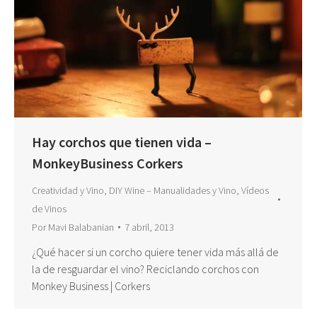
Hay corchos que tienen vida –
MonkeyBusiness Corkers
Creatividad y Vino
,
DIY Wine – Manualidades y Vino
,
Vídeos
de Vinos
Por
Mavi Balabanian
7 abril, 2013
¿Qué hacer si un corcho quiere tener vida más allá de
la de resguardar el vino? Reciclando corchos con
Monkey Business | Corkers