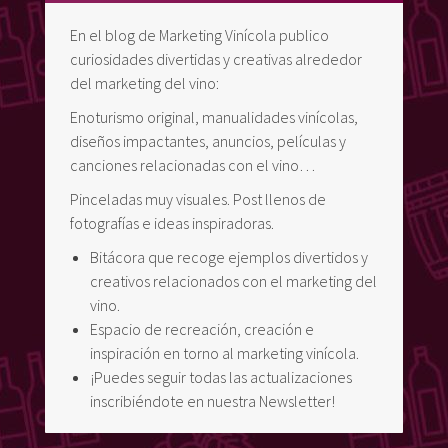
En el blog de Marketing Vinícola publico
curiosidades divertidas y creativas alrededor
del marketing del vino:
Enoturismo original, manualidades vinícolas,
diseños impactantes, anuncios, películas y
canciones relacionadas con el vino…
Pinceladas muy visuales. Post llenos de
fotografías e ideas inspiradoras.
Bitácora que recoge ejemplos divertidos y
creativos relacionados con el marketing del
vino.
Espacio de recreación, creación e
inspiración en torno al marketing vinícola.
¡Puedes seguir todas las actualizaciones
inscribiéndote en nuestra Newsletter!