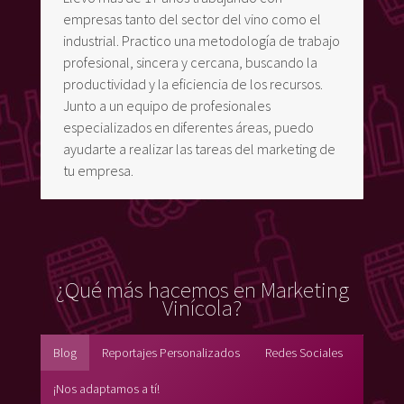
empresas tanto del sector del vino como el
industrial. Practico una metodología de trabajo
profesional, sincera y cercana, buscando la
productividad y la eficiencia de los recursos.
Junto a un equipo de profesionales
especializados en diferentes áreas, puedo
ayudarte a realizar las tareas del marketing de
tu empresa.
¿Qué más hacemos en Marketing
Vinícola?
Blog
Reportajes Personalizados
Redes Sociales
¡Nos adaptamos a tí!