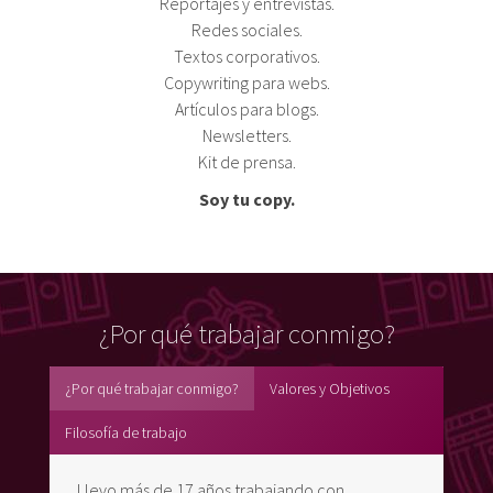
Reportajes y entrevistas.
Redes sociales.
Textos corporativos.
Copywriting para webs.
Artículos para blogs.
Newsletters.
Kit de prensa.
Soy tu copy.
¿Por qué trabajar conmigo?
¿Por qué trabajar conmigo?
Valores y Objetivos
Filosofía de trabajo
Llevo más de 17 años trabajando con