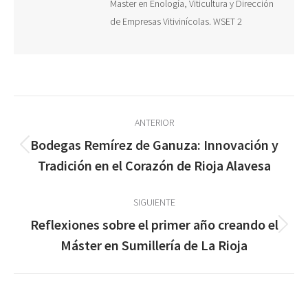
Master en Enología, Viticultura y Dirección
de Empresas Vitivinícolas. WSET 2
Navegación
ANTERIOR
entre
Bodegas Remírez de Ganuza: Innovación y
Publicación
publicaciones
Tradición en el Corazón de Rioja Alavesa
anterior:
SIGUIENTE
Reflexiones sobre el primer año creando el
Publicación
Máster en Sumillería de La Rioja
siguiente: