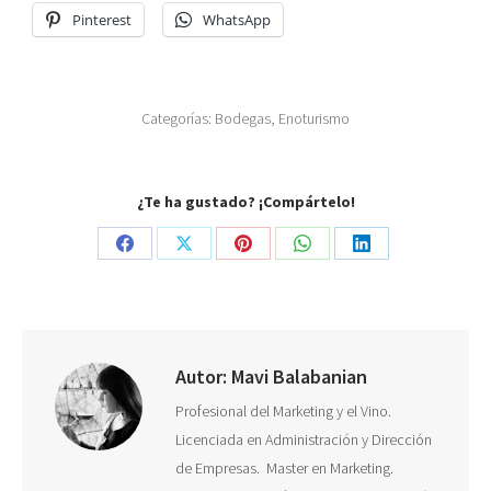
Pinterest
WhatsApp
Categorías:
Bodegas
,
Enoturismo
¿Te ha gustado? ¡Compártelo!
Share
Share
Share
Share
Share
on
on
on
on
on
Facebook
X
Pinterest
WhatsApp
LinkedIn
Autor:
Mavi Balabanian
Profesional del Marketing y el Vino.
Licenciada en Administración y Dirección
de Empresas. Master en Marketing.