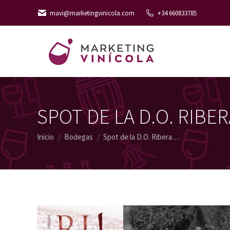
mavi@marketingvinicola.com
+34 660833785
SPOT DE LA D.O. RIBE
Estás aquí:
Inicio
Bodegas
Spot de la D.O. Ribera…