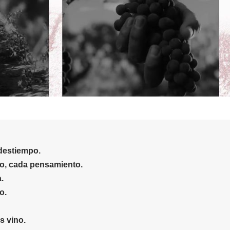
destiempo.
do, cada pensamiento.
.
do
.
s vino.