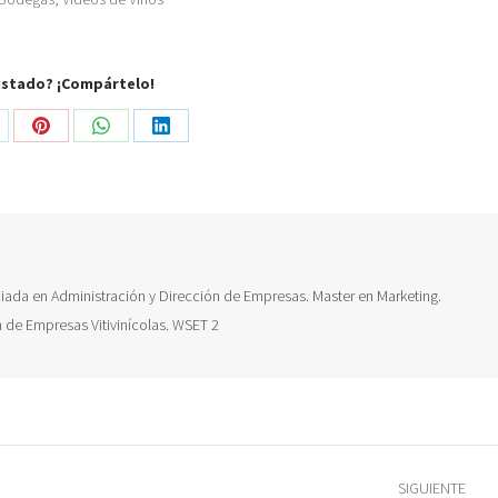
ustado? ¡Compártelo!
are
Share
Share
Share
on
on
on
Pinterest
WhatsApp
LinkedIn
nciada en Administración y Dirección de Empresas. Master en Marketing.
ón de Empresas Vitivinícolas. WSET 2
SIGUIENTE