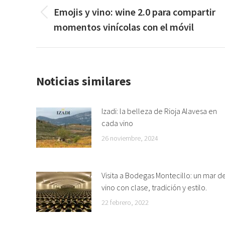
entre
Emojis y vino: wine 2.0 para compartir
Publicación
publicaciones
momentos vinícolas con el móvil
anterior:
Noticias similares
Izadi: la belleza de Rioja Alavesa en
cada vino
26 noviembre, 2024
Visita a Bodegas Montecillo: un mar d
vino con clase, tradición y estilo.
22 febrero, 2022