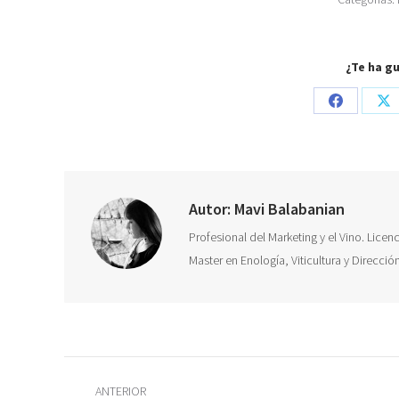
¿Te ha g
Share
Sh
on
on
Facebook
X
Autor:
Mavi Balabanian
Profesional del Marketing y el Vino. Lice
Master en Enología, Viticultura y Direcci
Navegación
ANTERIOR