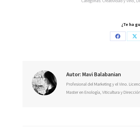
Categorías:
Creatividad y Vino
,
DI
¿Te ha g
Share
Sh
on
on
Facebook
X
Autor:
Mavi Balabanian
Profesional del Marketing y el Vino. Lice
Master en Enología, Viticultura y Direcci
Navegación