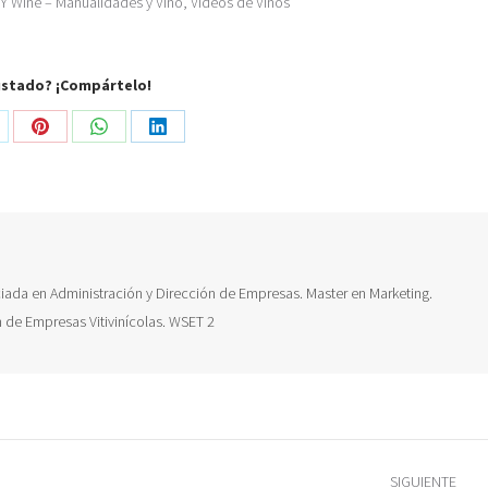
Y Wine – Manualidades y Vino
,
Vídeos de Vinos
ustado? ¡Compártelo!
are
Share
Share
Share
on
on
on
Pinterest
WhatsApp
LinkedIn
nciada en Administración y Dirección de Empresas. Master en Marketing.
ón de Empresas Vitivinícolas. WSET 2
SIGUIENTE