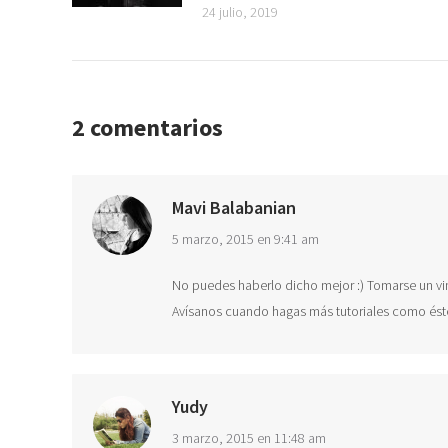
24 julio, 2019
2 comentarios
Mavi Balabanian
dice:
5 marzo, 2015 en 9:41 am
No puedes haberlo dicho mejor :) Tomarse un vino
Avísanos cuando hagas más tutoriales como éste
Yudy
dice:
3 marzo, 2015 en 11:48 am