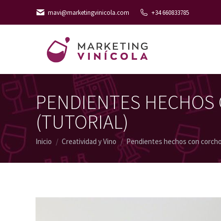
mavi@marketingvinicola.com
+34 660833785
PENDIENTES HECHOS 
(TUTORIAL)
Estás aquí:
Inicio
Creatividad y Vino
Pendientes hechos con corch