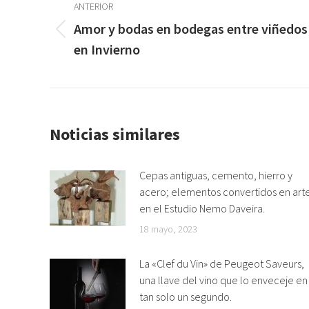
entre
ANTERIOR
Amor y bodas en bodegas entre viñedos
Publicación
publicaciones
en Invierno
anterior:
Noticias similares
Cepas antiguas, cemento, hierro y
acero; elementos convertidos en art
en el Estudio Nemo Daveira.
18 mayo, 2023
La «Clef du Vin» de Peugeot Saveurs,
una llave del vino que lo enveceje en
tan solo un segundo.