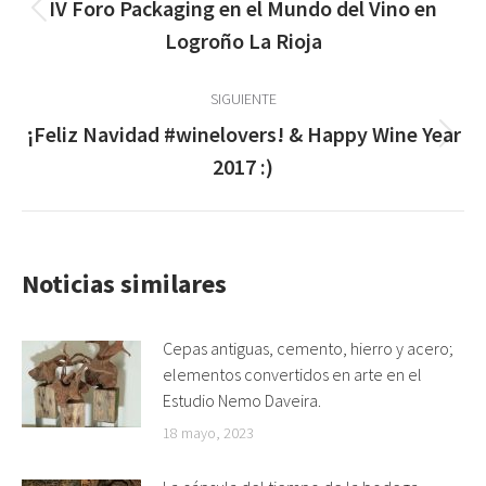
entre
IV Foro Packaging en el Mundo del Vino en
Publicación
publicaciones
Logroño La Rioja
anterior:
SIGUIENTE
¡Feliz Navidad #winelovers! & Happy Wine Year
Publicación
2017 :)
siguiente:
Noticias similares
Cepas antiguas, cemento, hierro y acero;
elementos convertidos en arte en el
Estudio Nemo Daveira.
18 mayo, 2023