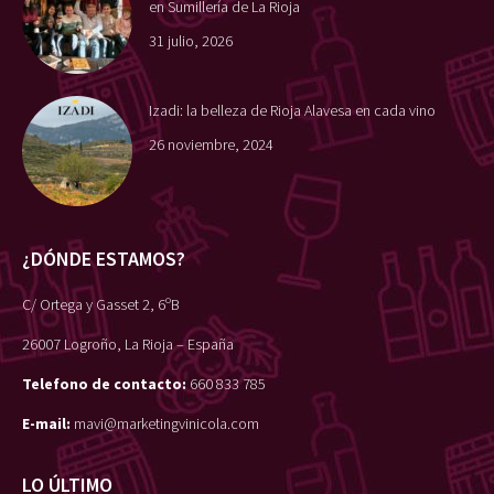
en Sumillería de La Rioja
31 julio, 2026
Izadi: la belleza de Rioja Alavesa en cada vino
26 noviembre, 2024
¿DÓNDE ESTAMOS?
C/ Ortega y Gasset 2, 6ºB
26007 Logroño, La Rioja – España
Telefono de contacto:
660 833 785
E-mail:
mavi@marketingvinicola.com
LO ÚLTIMO