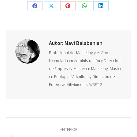
Share
Share
Share
Share
Share
on
on
on
on
on
Facebook
X
Pinterest
WhatsApp
LinkedIn
Autor:
Mavi Balabanian
Profesional del Marketing y el Vino.
Licenciada en Administración y Dirección
de Empresas. Master en Marketing. Master
en Enología, Viticultura y Dirección de
Empresas Vitivinícolas. WSET 2
Navegación
ANTERIOR