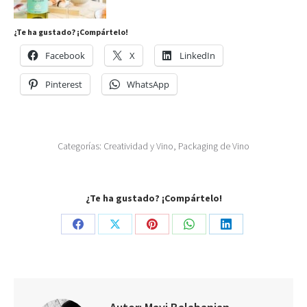
¿Te ha gustado? ¡Compártelo!
Facebook
X
LinkedIn
Pinterest
WhatsApp
Categorías:
Creatividad y Vino
,
Packaging de Vino
¿Te ha gustado? ¡Compártelo!
Share
Share
Share
Share
Share
on
on
on
on
on
Facebook
X
Pinterest
WhatsApp
LinkedIn