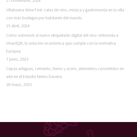
17 noviembre, 2024
Villabuena Wine Fest: catas de vino, música y gastronomía en la villa
con más bodegas por habitante del mundo
15 abril, 2024
Cómo sobrevivir al nuevo etiquetado digital del vino: entrevista a
VinardQR, la solución económica que cumple con la normativa
Europea
7 junio, 2023
Cepas antiguas, cemento, hierro y acero; elementos convertidos en
arte en el Estudio Nemo Daveira.
18 mayo, 2023