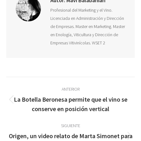
Autor:
Mavi Balabanian
Profesional del Marketing y el Vino.
Licenciada en Administración y Dirección
de Empresas. Master en Marketing. Master
en Enología, Viticultura y Dirección de
Empresas Vitivinícolas. WSET 2
Navegación
ANTERIOR
entre
La Botella Beronesa permite que el vino se
Publicación
publicaciones
conserve en posición vertical
anterior:
SIGUIENTE
Origen, un video relato de Marta Simonet para
Publicación