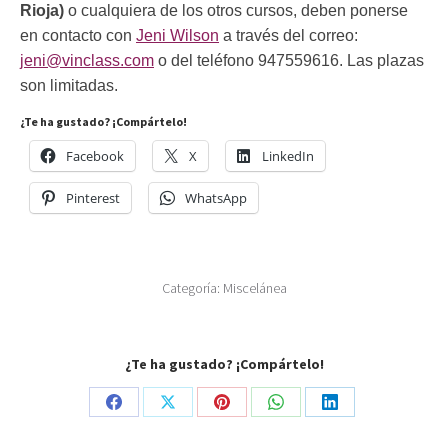
Rioja)
o cualquiera de los otros cursos, deben ponerse
en contacto con
Jeni Wilson
a través del correo:
jeni@vinclass.com
o del teléfono 947559616. Las plazas
son limitadas.
¿Te ha gustado? ¡Compártelo!
Facebook
X
LinkedIn
Pinterest
WhatsApp
Categoría:
Miscelánea
¿Te ha gustado? ¡Compártelo!
Share
Share
Share
Share
Share
on
on
on
on
on