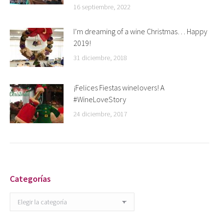
16 septiembre, 2022
I’m dreaming of a wine Christmas… Happy
2019!
31 diciembre, 2018
¡Felices Fiestas winelovers! A
#WineLoveStory
24 diciembre, 2017
Categorías
Categorías