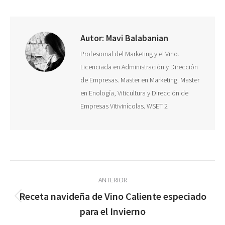
Facebook
X
Pinterest
WhatsApp
LinkedIn
Autor:
Mavi Balabanian
Profesional del Marketing y el Vino.
Licenciada en Administración y Dirección
de Empresas. Master en Marketing. Master
en Enología, Viticultura y Dirección de
Empresas Vitivinícolas. WSET 2
Navegación
ANTERIOR
entre
Receta navideña de Vino Caliente especiado
Publicación
publicaciones
para el Invierno
anterior: