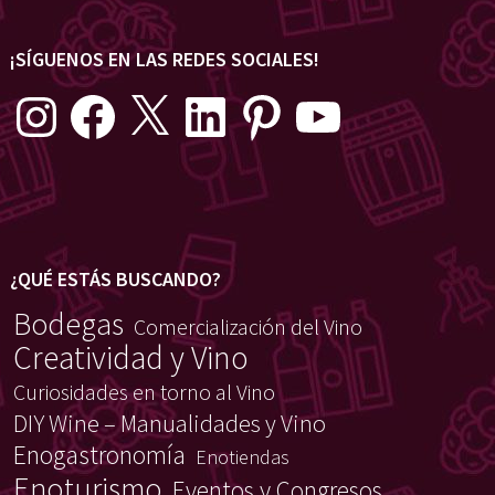
¡SÍGUENOS EN LAS REDES SOCIALES!
Instagram
Facebook
X
LinkedIn
Pinterest
YouTube
¿QUÉ ESTÁS BUSCANDO?
Bodegas
Comercialización del Vino
Creatividad y Vino
Curiosidades en torno al Vino
DIY Wine – Manualidades y Vino
Enogastronomía
Enotiendas
Enoturismo
Eventos y Congresos