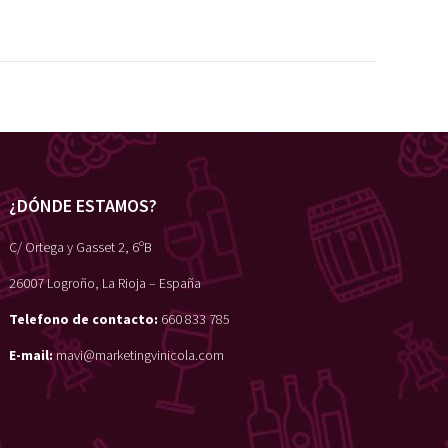
¿DÓNDE ESTAMOS?
C/ Ortega y Gasset 2, 6ºB
26007 Logroño, La Rioja – España
Telefono de contacto:
660 833 785
E-mail:
mavi@marketingvinicola.com