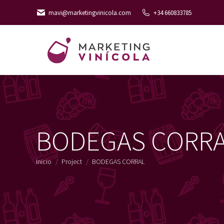
mavi@marketingvinicola.com
+34 660833785
BODEGAS CORR
Estás aquí:
Inicio
Project
BODEGAS CORRAL