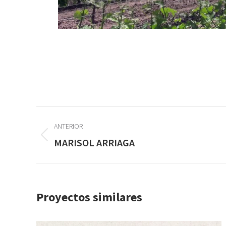
Navegación
ANTERIOR
entre
Proyecto
MARISOL ARRIAGA
anterior
proyectos
Proyectos similares