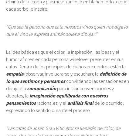
el vino de su copa y plasme en un folio en blanco todo lo que
cada sorbo le inspire:
“Que sea la persona que cata nuestros vinos quien nos diga lo
que el vino le expresa animándoles a dibujar.”
La idea básica es que el color, la inspiración, las ideas y el
humor afloren en cada persona winelover presentes en sus
catas. Dentro de los principios de dichos encuentros están la
empatía
(observar, involucrarse y escuchar); la
definición de
lo que sentimos y pensamos
convirtiendo las sensaciones en
dibujos; la
comunicación
para iniciar conversaciones y
debates; la
imaginación equilibrada con nuestros
pensamientos
racionales; y el
análisis
final
de lo ocurrido,
expresando lo sentido durante el proceso.
“Las catas de Josep Grau Viticultor se llenarán de color, de
ideas, de vida, de buen humor, de equilibrio entre la