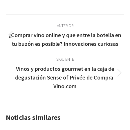
Navegación
ANTERIOR
entre
¿Comprar vino online y que entre la botella en
Publicación
publicaciones
tu buzón es posible? Innovaciones curiosas
anterior:
SIGUIENTE
Vinos y productos gourmet en la caja de
Publicación
degustación Sense of Privée de Compra-
siguiente:
Vino.com
Noticias similares