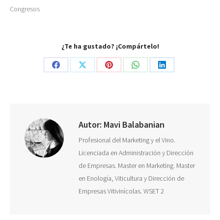
Congresos
¿Te ha gustado? ¡Compártelo!
Share
Share
Share
Share
Share
on
on
on
on
on
Facebook
X
Pinterest
WhatsApp
LinkedIn
Autor:
Mavi Balabanian
Profesional del Marketing y el Vino.
Licenciada en Administración y Dirección
de Empresas. Master en Marketing. Master
en Enología, Viticultura y Dirección de
Empresas Vitivinícolas. WSET 2