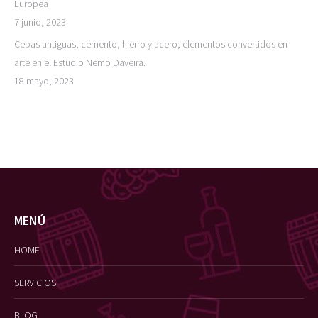
Europea
7 junio, 2023
Cepas antiguas, cemento, hierro y acero; elementos convertidos en
arte en el Estudio Nemo Daveira.
18 mayo, 2023
MENÚ
HOME
SERVICIOS
BLOG