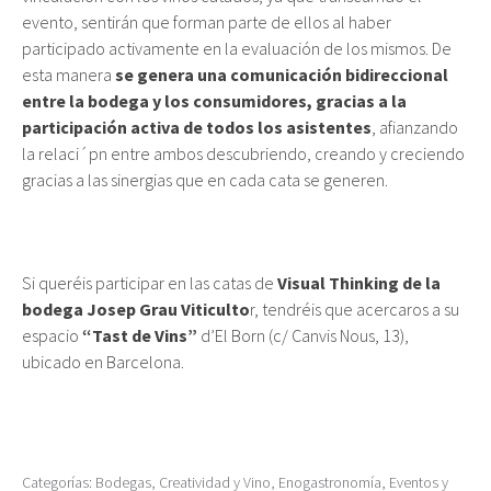
evento, sentirán que forman parte de ellos al haber
participado activamente en la evaluación de los mismos. De
esta manera
se genera una comunicación bidireccional
entre la bodega y los consumidores, gracias a la
participación activa de todos los asistentes
, afianzando
la relaci´pn entre ambos descubriendo, creando y creciendo
gracias a las sinergias que en cada cata se generen.
Si queréis participar en las catas de
Visual Thinking de la
bodega Josep Grau Viticulto
r, tendréis que acercaros a su
espacio
“Tast de Vins”
d’El Born (c/ Canvis Nous, 13),
ubicado en Barcelona.
Categorías:
Bodegas
,
Creatividad y Vino
,
Enogastronomía
,
Eventos y