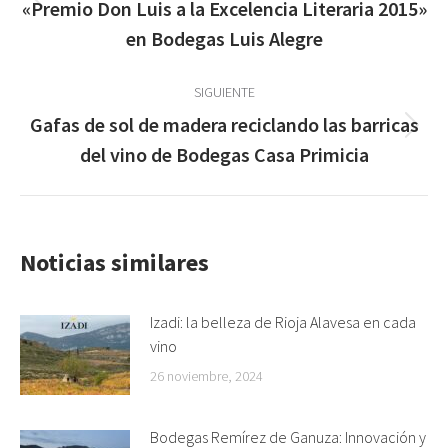
Publicación
publicaciones
«Premio Don Luis a la Excelencia Literaria 2015»
anterior:
en Bodegas Luis Alegre
SIGUIENTE
Gafas de sol de madera reciclando las barricas
Publicación
del vino de Bodegas Casa Primicia
siguiente:
Noticias similares
Izadi: la belleza de Rioja Alavesa en cada
vino
26 noviembre, 2024
Bodegas Remírez de Ganuza: Innovación y