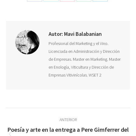
Share
Share
Share
Share
Share
on
on
on
on
on
Facebook
X
Pinterest
WhatsApp
LinkedIn
Autor:
Mavi Balabanian
Profesional del Marketing y el Vino.
Licenciada en Administración y Dirección
de Empresas. Master en Marketing. Master
en Enología, Viticultura y Dirección de
Empresas Vitivinícolas. WSET 2
Navegación
ANTERIOR
entre
Poesía y arte en la entrega a Pere Gimferrer del