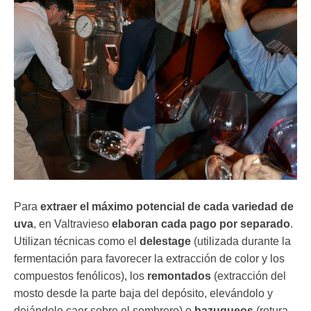
Para
extraer el máximo potencial de cada variedad de
uva
, en Valtravieso
elaboran cada pago por separado
.
Utilizan técnicas como el
delestage
(
utilizada durante la
fermentación para favorecer la extracción de color y los
compuestos fenólicos
), los
remontados
(
extracción del
mosto desde la parte baja del depósito, elevándolo y
dejándolo caer sobre el sombrero)
o
bazuqueos
(rotura