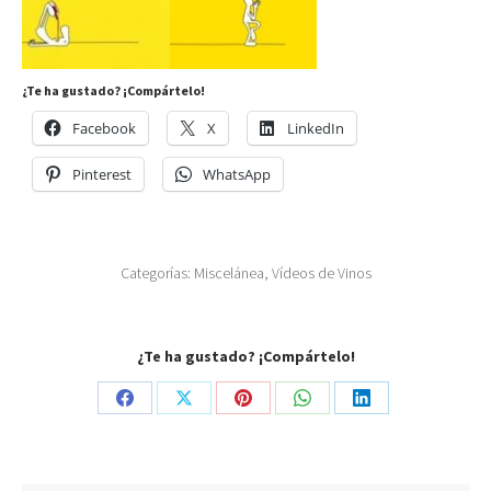
¿Te ha gustado? ¡Compártelo!
Facebook
X
LinkedIn
Pinterest
WhatsApp
Categorías:
Miscelánea
,
Vídeos de Vinos
¿Te ha gustado? ¡Compártelo!
Share
Share
Share
Share
Share
on
on
on
on
on
Facebook
X
Pinterest
WhatsApp
LinkedIn