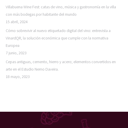
Villabuena Wine Fest: catas de vino, música y gastronomía en la villa
con más bodegas por habitante del mundo
15 abril, 2024
Cómo sobrevivir al nuevo etiquetado digital del vino: entrevista a
VinardQR, la solución económica que cumple con la normativa
Europea
7 junio, 2023
Cepas antiguas, cemento, hierro y acero; elementos convertidos en
arte en el Estudio Nemo Daveira.
18 mayo, 2023