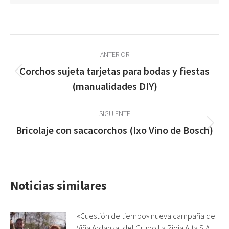
Navegación
ANTERIOR
entre
Corchos sujeta tarjetas para bodas y fiestas
Publicación
publicaciones
(manualidades DIY)
anterior:
SIGUIENTE
Publicación
Bricolaje con sacacorchos (Ixo Vino de Bosch)
siguiente:
Noticias similares
«Cuestión de tiempo» nueva campaña de
Viña Ardanza, del Grupo La Rioja Alta S.A.