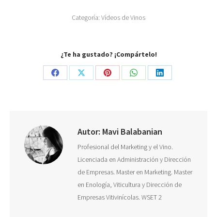
Categoría:
Vídeos de Vinos
¿Te ha gustado? ¡Compártelo!
Share
Share
Share
Share
Share
on
on
on
on
on
Facebook
X
Pinterest
WhatsApp
LinkedIn
Autor:
Mavi Balabanian
Profesional del Marketing y el Vino.
Licenciada en Administración y Dirección
de Empresas. Master en Marketing. Master
en Enología, Viticultura y Dirección de
Empresas Vitivinícolas. WSET 2