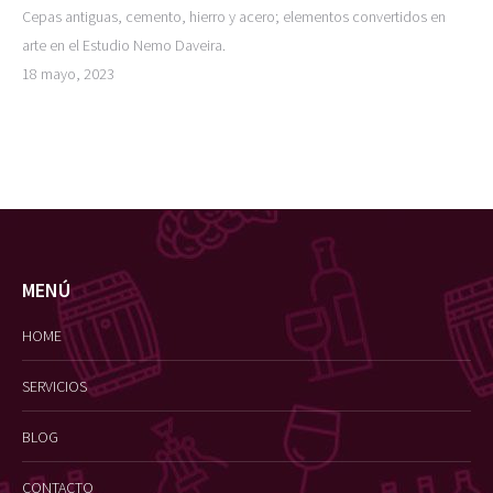
Cepas antiguas, cemento, hierro y acero; elementos convertidos en
arte en el Estudio Nemo Daveira.
18 mayo, 2023
MENÚ
HOME
SERVICIOS
BLOG
CONTACTO