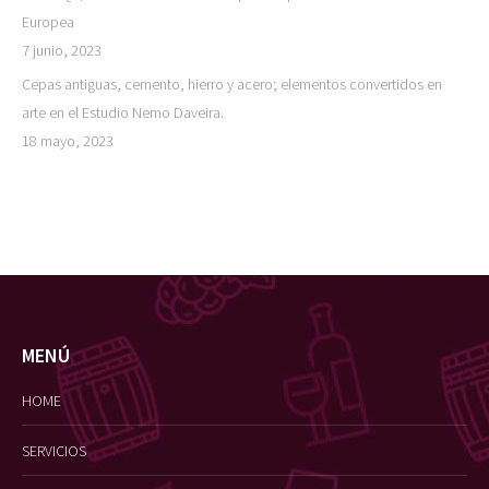
Europea
7 junio, 2023
Cepas antiguas, cemento, hierro y acero; elementos convertidos en
arte en el Estudio Nemo Daveira.
18 mayo, 2023
MENÚ
HOME
SERVICIOS