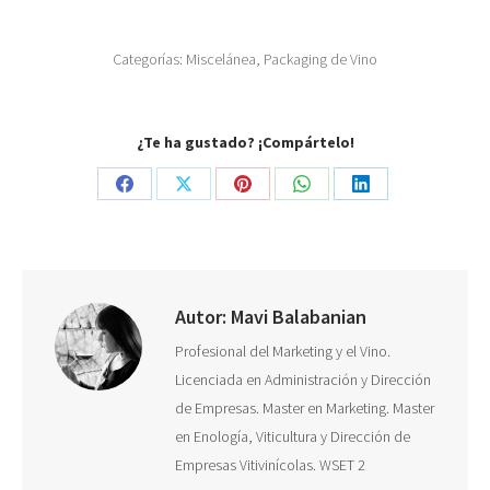
Categorías:
Miscelánea
,
Packaging de Vino
¿Te ha gustado? ¡Compártelo!
Share
Share
Share
Share
Share
on
on
on
on
on
Facebook
X
Pinterest
WhatsApp
LinkedIn
Autor:
Mavi Balabanian
Profesional del Marketing y el Vino.
Licenciada en Administración y Dirección
de Empresas. Master en Marketing. Master
en Enología, Viticultura y Dirección de
Empresas Vitivinícolas. WSET 2