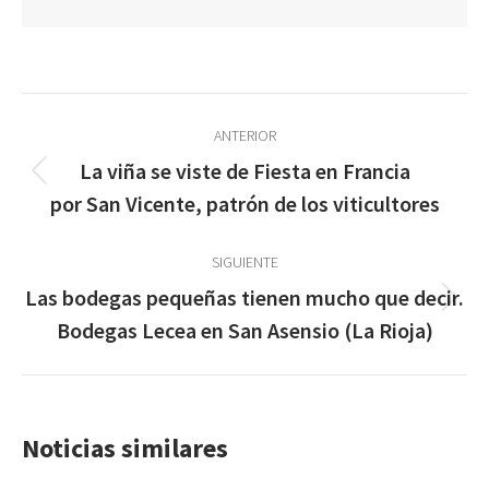
Navegación
ANTERIOR
entre
La viña se viste de Fiesta en Francia
Publicación
publicaciones
por San Vicente, patrón de los viticultores
anterior:
SIGUIENTE
Las bodegas pequeñas tienen mucho que decir.
Publicación
Bodegas Lecea en San Asensio (La Rioja)
siguiente:
Noticias similares