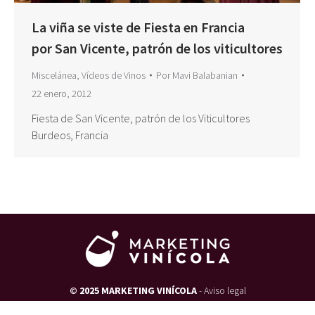
La viña se viste de Fiesta en Francia
por San Vicente, patrón de los viticultores
Miscelánea
,
Vídeos de Vinos
Por
Mavi Balabanian
22 enero, 2012
Fiesta de San Vicente, patrón de los Viticultores
Burdeos, Francia
© 2025 MARKETING VINÍCOLA
-
Aviso legal