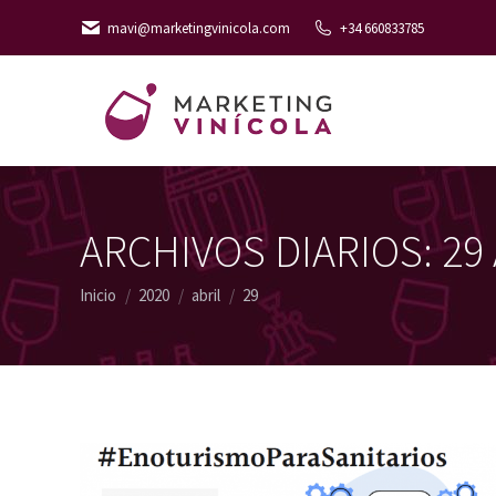
mavi@marketingvinicola.com
+34 660833785
ARCHIVOS DIARIOS:
29
Estás aquí:
Inicio
2020
abril
29