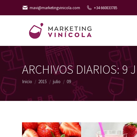
mavi@marketingvinicola.com
+34 660833785
ARCHIVOS DIARIOS:
9 
Estás aquí:
Inicio
2015
julio
09