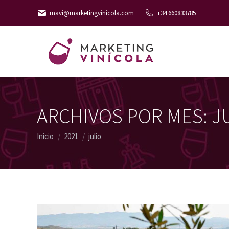
mavi@marketingvinicola.com
+34 660833785
ARCHIVOS POR MES:
J
Estás aquí:
Inicio
2021
julio